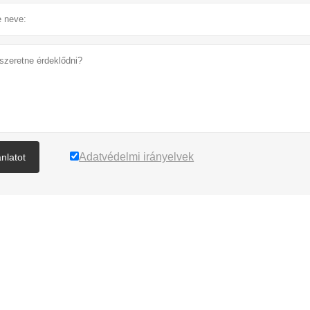
Adatvédelmi irányelvek
ánlatot