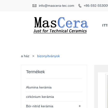

info@mascera-tec.com
+86-592-55300

IT
a ház
>
bizonyítványok
Termékek
Alumina kerámia
cirkónium kerámia
+
Bór-nitrid kerámia