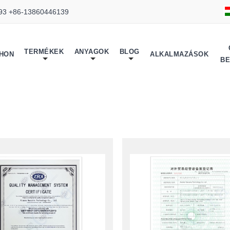
93 +86-13860446139
TERMÉKEK
ANYAGOK
BLOG
THON
ALKALMAZÁSOK
B