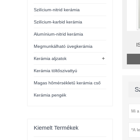
Szilícium-nitrid kerámia
Szilícium-karbid kerámia
Alumínium-nitrid kerámia
I
Megmunkálható üvegkerámia
+
Kerámia aljzatok
Kerámia töltőszivattyú
Magas hőmérsékletű kerámia cső
S
Kerámia pengék
Kiemelt Termékek