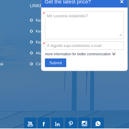
Get the latest price?
LINKEK
*
Kerámia aljzatok
Kerámia pengék
Kerámia cső
*
Alumina kerámia
more information for better communication
Submit
ek
Cirkónia kerámia





