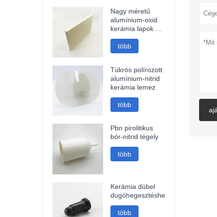
Nagy méretű
alumínium-oxid
kerámia lapok és
kerámia tárcsák
több
Tükrös polírozott
alumínium-nitrid
kerámia lemez
több
aj
Pbn pirolitikus
bór-nitrid tégely
több
Kerámia dübel
dugóhegesztéshez
több