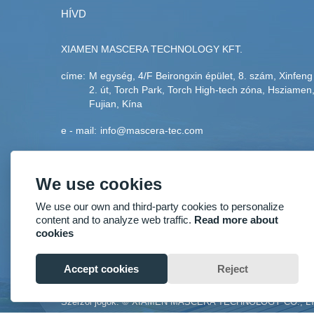
HÍVD
XIAMEN MASCERA TECHNOLOGY KFT.
címe:
M egység, 4/F Beirongxin épület, 8. szám, Xinfeng
2. út, Torch Park, Torch High-tech zóna, Hsziamen
Fujian, Kína
e - mail:
info@mascera-tec.com
telefon:
+86-592-5530093
We use cookies
fax:
+86-592-5530093
We use our own and third-party cookies to personalize
mobil:
+86-13860446139
content and to analyze web traffic.
Read more about
cookies
Accept cookies
Reject
Szerzői jogok: © XIAMEN MASCERA TECHNOLOGY CO., L