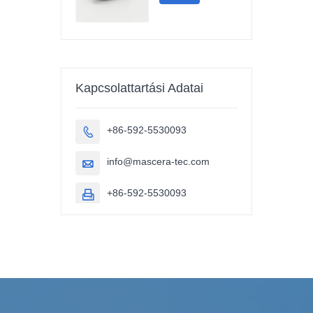
Kapcsolattartási Adatai
+86-592-5530093

info@mascera-tec.com

+86-592-5530093
