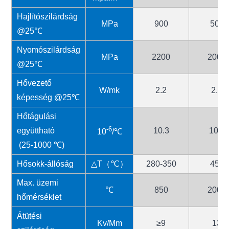
Hajlítószilárdság
MPa
900
500
@25℃
Nyomószilárdság
MPa
2200
2000
@25℃
Hővezető
W/mk
2.2
2.2
képesség @25℃
Hőtágulási
-6
együttható
10.3
10.3
10
/℃
(25-1000 ℃)
Hősokk-állóság
△T（℃）
280-350
450
Max. üzemi
℃
850
2000
hőmérséklet
Átütési
Kv/Mm
≥9
13