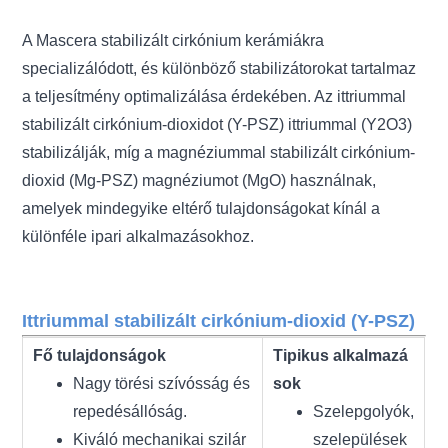
A Mascera stabilizált cirkónium kerámiákra
specializálódott, és különböző stabilizátorokat tartalmaz
a teljesítmény optimalizálása érdekében. Az ittriummal
stabilizált cirkónium-dioxidot (Y-PSZ) ittriummal (Y2O3)
stabilizálják, míg a magnéziummal stabilizált cirkónium-
dioxid (Mg-PSZ) magnéziumot (MgO) használnak,
amelyek mindegyike eltérő tulajdonságokat kínál a
különféle ipari alkalmazásokhoz.
Ittriummal stabilizált cirkónium-dioxid (Y-PSZ)
Fő tulajdonságok
Tipikus alkalmazá
Nagy törési szívósság és
sok
repedésállóság.
Szelepgolyók,
Kiváló mechanikai szilár
szelepülések