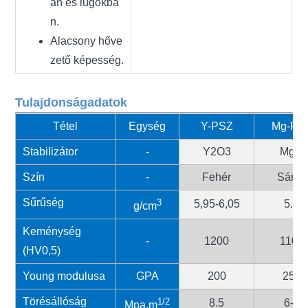
an és lúgokba
n.
Alacsony hőve
zető képesség.
Tulajdonságadatok
Tétel
Egység
Y-PSZ
Mg-PS
Stabilizátor
-
Y2O3
MgO
Szín
-
Fehér
Sárga
Sűrűség
3
5,95-6,05
5.7
g/cm
Keménység
-
1200
1100
(HV0,5)
Young modulusa
GPA
200
250
Törésállóság
1/2
8.5
6-7
Mpa.m