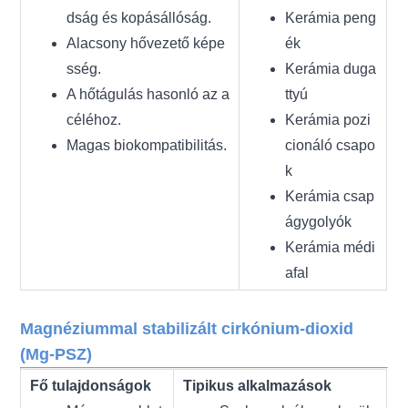
dság és kopásállóság.
Kerámia peng
Alacsony hővezető képe
ék
sség.
Kerámia duga
A hőtágulás hasonló az a
ttyú
céléhoz.
Kerámia pozi
Magas biokompatibilitás.
cionáló csapo
k
Kerámia csap
ágygolyók
Kerámia médi
afal
Magnéziummal stabilizált cirkónium-dioxid
(Mg-PSZ)
Fő tulajdonságok
Tipikus alkalmazások