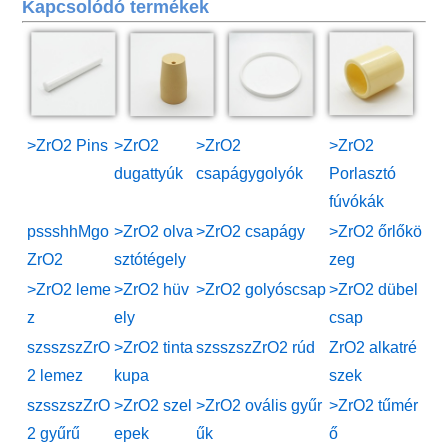
Kapcsolódó termékek
>ZrO2 Pins
>ZrO2
>ZrO2
>ZrO2
dugattyúk
csapágygolyók
Porlasztó
fúvókák
pssshhMgo
>ZrO2 olva
>ZrO2 csapágy
>ZrO2 őrlőkö
ZrO2
sztótégely
zeg
>ZrO2 leme
>ZrO2 hüv
>ZrO2 golyóscsap
>ZrO2 dübel
z
ely
csap
szsszszZrO
>ZrO2 tinta
szsszszZrO2 rúd
ZrO2 alkatré
2 lemez
kupa
szek
szsszszZrO
>ZrO2 szel
>ZrO2 ovális gyűr
>ZrO2 tűmér
2 gyűrű
epek
űk
ő