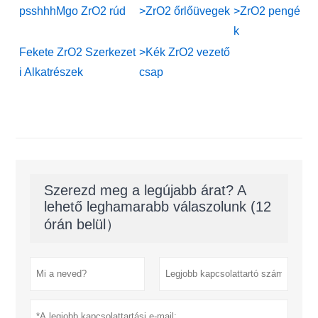
psshhhMgo ZrO2 rúd
>ZrO2 őrlőüvegek
>ZrO2 pengé
k
Fekete ZrO2 Szerkezet
>Kék ZrO2 vezető
i Alkatrészek
csap
Szerezd meg a legújabb árat? A
lehető leghamarabb válaszolunk (12
órán belül）