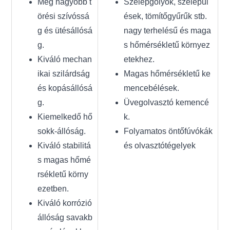
Még nagyobb t
Szelepgolyók, szelepül
örési szívóssá
ések, tömítőgyűrűk stb.
g és ütésállósá
nagy terhelésű és maga
g.
s hőmérsékletű környez
Kiváló mechan
etekhez.
ikai szilárdság
Magas hőmérsékletű ke
és kopásállósá
mencebélések.
g.
Üvegolvasztó kemencé
Kiemelkedő hő
k.
sokk-állóság.
Folyamatos öntőfúvókák
Kiváló stabilitá
és olvasztótégelyek
s magas hőmé
rsékletű körny
ezetben.
Kiváló korrózió
állóság savakb