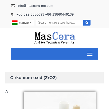

info@mascera-tec.com
+86-592-5530093 +86-13860446139


magyar

Toggle ma
Cirkónium-oxid (ZrO2)
A