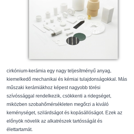
cirkónium-kerámia egy nagy teljesítményű anyag,
kiemelkedő mechanikai és kémiai tulajdonságokkal. Más
műszaki kerámiákhoz képest nagyobb törési
szívóssággal rendelkezik, csökkenti a ridegséget,
miközben szobahőmérsékleten megőrzi a kiváló
keménységet, szilárdságot és kopásállóságot. Ezek az
előnyök növelik az alkatrészek tartósságát és
élettartamát.