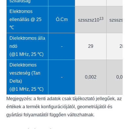
szilárdság
Elektromos
13
ellenállás @ 25
Ó.Cm
szsszsz10
szsszsz1
℃
Dielektromos álla
ndó
-
29
28
(@1 MHz, 25 ℃)
Dielektromos
veszteség (Tan
-
0,002
0,002
Delta)
(@1 MHz, 25 ℃)
Megjegyzés: a fenti adatok csak tájékoztató jellegűek, az
értékek a termék konfigurációjától, geometriájától és
gyártási folyamatától függően változhatnak.