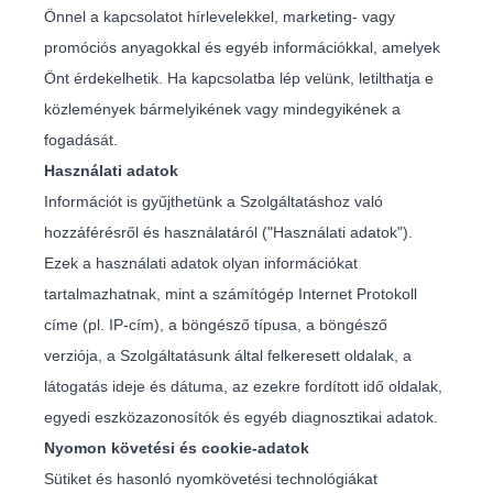
Önnel a kapcsolatot hírlevelekkel, marketing- vagy
promóciós anyagokkal és egyéb információkkal, amelyek
Önt érdekelhetik. Ha kapcsolatba lép velünk, letilthatja e
közlemények bármelyikének vagy mindegyikének a
fogadását.
Használati adatok
Információt is gyűjthetünk a Szolgáltatáshoz való
hozzáférésről és használatáról ("Használati adatok").
Ezek a használati adatok olyan információkat
tartalmazhatnak, mint a számítógép Internet Protokoll
címe (pl. IP-cím), a böngésző típusa, a böngésző
verziója, a Szolgáltatásunk által felkeresett oldalak, a
látogatás ideje és dátuma, az ezekre fordított idő oldalak,
egyedi eszközazonosítók és egyéb diagnosztikai adatok.
Nyomon követési és cookie-adatok
Sütiket és hasonló nyomkövetési technológiákat