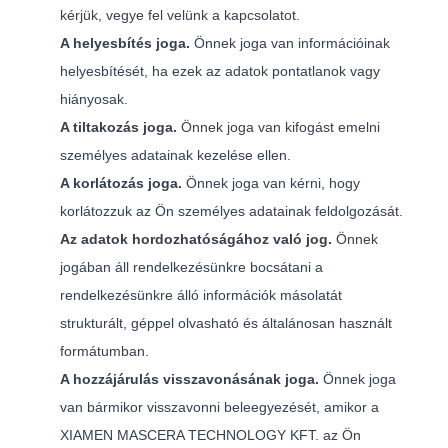
kérjük, vegye fel velünk a kapcsolatot.
A helyesbítés joga.
Önnek joga van információinak
helyesbítését, ha ezek az adatok pontatlanok vagy
hiányosak.
A tiltakozás joga.
Önnek joga van kifogást emelni
személyes adatainak kezelése ellen.
A korlátozás joga.
Önnek joga van kérni, hogy
korlátozzuk az Ön személyes adatainak feldolgozását.
Az adatok hordozhatóságához való jog.
Önnek
jogában áll rendelkezésünkre bocsátani a
rendelkezésünkre álló információk másolatát
strukturált, géppel olvasható és általánosan használt
formátumban.
A hozzájárulás visszavonásának joga.
Önnek joga
van bármikor visszavonni beleegyezését, amikor a
XIAMEN MASCERA TECHNOLOGY KFT. az Ön