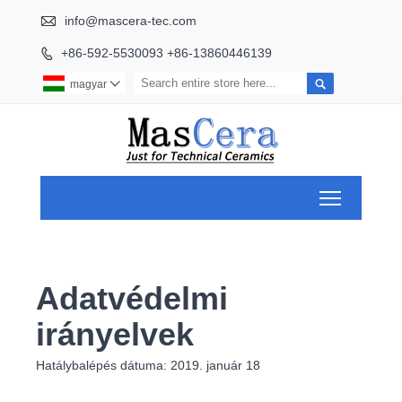

info@mascera-tec.com
+86-592-5530093 +86-13860446139


magyar

Toggle ma
Adatvédelmi
irányelvek
Hatálybalépés dátuma: 2019. január 18