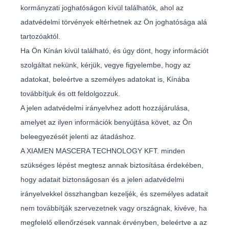
kormányzati joghatóságon kívül találhatók, ahol az
adatvédelmi törvények eltérhetnek az Ön joghatósága alá
tartozóaktól.
Ha Ön Kínán kívül található, és úgy dönt, hogy információt
szolgáltat nekünk, kérjük, vegye figyelembe, hogy az
adatokat, beleértve a személyes adatokat is, Kínába
továbbítjuk és ott feldolgozzuk.
A jelen adatvédelmi irányelvhez adott hozzájárulása,
amelyet az ilyen információk benyújtása követ, az Ön
beleegyezését jelenti az átadáshoz.
A XIAMEN MASCERA TECHNOLOGY KFT. minden
szükséges lépést megtesz annak biztosítása érdekében,
hogy adatait biztonságosan és a jelen adatvédelmi
irányelvekkel összhangban kezeljék, és személyes adatait
nem továbbítják szervezetnek vagy országnak, kivéve, ha
megfelelő ellenőrzések vannak érvényben, beleértve a az