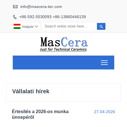

info@mascera-tec.com
+86-592-5530093 +86-13860446139


magyar

Toggle ma
Vállalati hírek
Értesítés a 2026-os munka
27-04-2026
ünnepéről