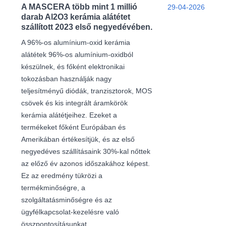
A MASCERA több mint 1 millió
29-04-2026
darab Al2O3 kerámia alátétet
szállított 2023 első negyedévében.
A 96%-os alumínium-oxid kerámia
alátétek 96%-os alumínium-oxidból
készülnek, és főként elektronikai
tokozásban használják nagy
teljesítményű diódák, tranzisztorok, MOS
csövek és kis integrált áramkörök
kerámia alátétjeihez. Ezeket a
termékeket főként Európában és
Amerikában értékesítjük, és az első
negyedéves szállításaink 30%-kal nőttek
az előző év azonos időszakához képest.
Ez az eredmény tükrözi a
termékminőségre, a
szolgáltatásminőségre és az
ügyfélkapcsolat-kezelésre való
összpontosításunkat.