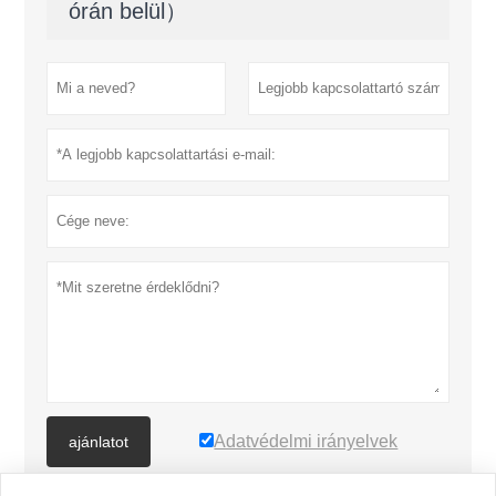
órán belül）
Adatvédelmi irányelvek
ajánlatot