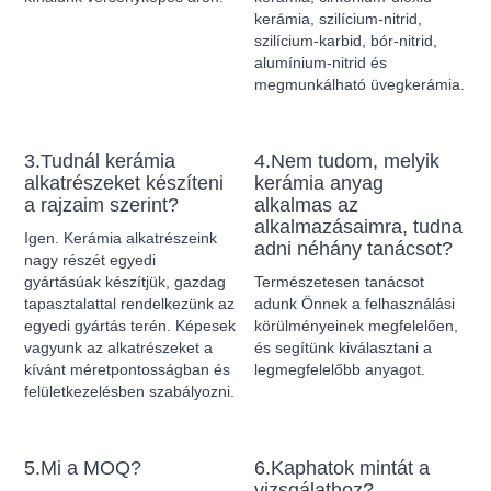
kerámia, szilícium-nitrid,
szilícium-karbid, bór-nitrid,
alumínium-nitrid és
megmunkálható üvegkerámia.
3.Tudnál kerámia
4.Nem tudom, melyik
alkatrészeket készíteni
kerámia anyag
a rajzaim szerint?
alkalmas az
alkalmazásaimra, tudna
Igen. Kerámia alkatrészeink
adni néhány tanácsot?
nagy részét egyedi
gyártásúak készítjük, gazdag
Természetesen tanácsot
tapasztalattal rendelkezünk az
adunk Önnek a felhasználási
egyedi gyártás terén. Képesek
körülményeinek megfelelően,
vagyunk az alkatrészeket a
és segítünk kiválasztani a
kívánt méretpontosságban és
legmegfelelőbb anyagot.
felületkezelésben szabályozni.
5.Mi a MOQ?
6.Kaphatok mintát a
vizsgálathoz?