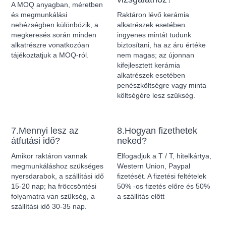
A MOQ anyagban, méretben
és megmunkálási
Raktáron lévő kerámia
nehézségben különbözik, a
alkatrészek esetében
megkeresés során minden
ingyenes mintát tudunk
alkatrészre vonatkozóan
biztosítani, ha az áru értéke
tájékoztatjuk a MOQ-ról.
nem magas; az újonnan
kifejlesztett kerámia
alkatrészek esetében
penészköltségre vagy minta
költségére lesz szükség.
7.Mennyi lesz az
8.Hogyan fizethetek
átfutási idő?
neked?
Amikor raktáron vannak
Elfogadjuk a T / T, hitelkártya,
megmunkáláshoz szükséges
Western Union, Paypal
nyersdarabok, a szállítási idő
fizetését. A fizetési feltételek
15-20 nap; ha fröccsöntési
50% -os fizetés előre és 50%
folyamatra van szükség, a
a szállítás előtt
szállítási idő 30-35 nap.