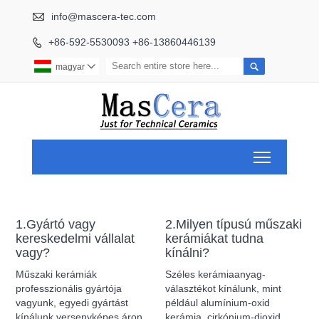

info@mascera-tec.com
+86-592-5530093 +86-13860446139


magyar

Toggle ma
1.Gyártó vagy
2.Milyen típusú műszaki
kereskedelmi vállalat
kerámiákat tudna
vagy?
kínálni?
Műszaki kerámiák
Széles kerámiaanyag-
professzionális gyártója
választékot kínálunk, mint
vagyunk, egyedi gyártást
például alumínium-oxid
kínálunk versenyképes áron.
kerámia, cirkónium-dioxid