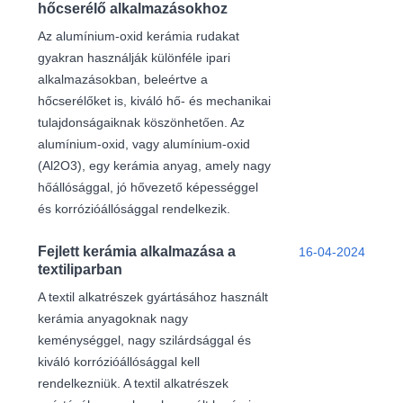
hőcserélő alkalmazásokhoz
Az alumínium-oxid kerámia rudakat
gyakran használják különféle ipari
alkalmazásokban, beleértve a
hőcserélőket is, kiváló hő- és mechanikai
tulajdonságaiknak köszönhetően. Az
alumínium-oxid, vagy alumínium-oxid
(Al2O3), egy kerámia anyag, amely nagy
hőállósággal, jó hővezető képességgel
és korrózióállósággal rendelkezik.
Fejlett kerámia alkalmazása a
16-04-2024
textiliparban
A textil alkatrészek gyártásához használt
kerámia anyagoknak nagy
keménységgel, nagy szilárdsággal és
kiváló korrózióállósággal kell
rendelkezniük. A textil alkatrészek