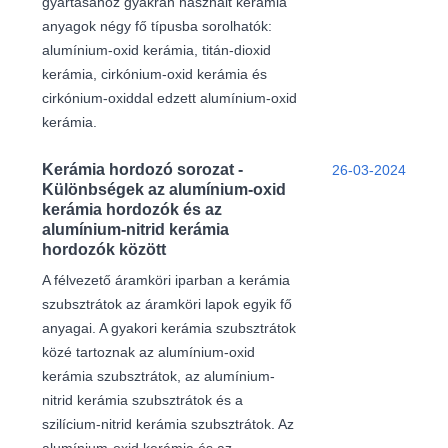
gyártásához gyakran használt kerámia
anyagok négy fő típusba sorolhatók:
alumínium-oxid kerámia, titán-dioxid
kerámia, cirkónium-oxid kerámia és
cirkónium-oxiddal edzett alumínium-oxid
kerámia.
Kerámia hordozó sorozat -
26-03-2024
Különbségek az alumínium-oxid
kerámia hordozók és az
alumínium-nitrid kerámia
hordozók között
A félvezető áramköri iparban a kerámia
szubsztrátok az áramköri lapok egyik fő
anyagai. A gyakori kerámia szubsztrátok
közé tartoznak az alumínium-oxid
kerámia szubsztrátok, az alumínium-
nitrid kerámia szubsztrátok és a
szilícium-nitrid kerámia szubsztrátok. Az
alumínium-oxid kerámia és az