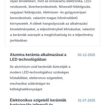
olyan területeken, mint az erősáramú elektronika, LED-
rendszerek, lézerberendezések, félvezető-feldolgozás,
vegyipari feldolgozás, élelmiszer- és gyógyszeripari
berendezések, valamint magas hőmérsékletű
környezetek. A cikkek hangsúlyozzák az alkalmazási
követelményeket, a teljesítménybeli kihívásokat, valamint
a kerámiák szerepét a megbízhatóság és a teljesítmény
javításában.
Alumina kerámia alkalmazásai a
02-12-2025
LED technológiában
Az alumínium-oxid kerámiák biztosítják a
modern LED-technológiához szükséges
hőstabilitást, elektromos szigetelést,
mechanikai szilárdságot és
költséghatékonyságot.
Elektronikus szigetelő kerámiák
31-07-2025
funkcionális jellemzői és