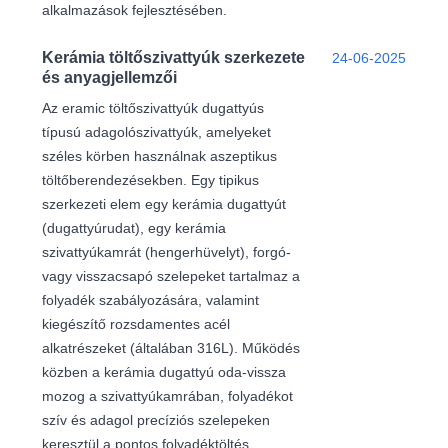
alkalmazások fejlesztésében.
Kerámia töltőszivattyúk szerkezete
24-06-2025
és anyagjellemzői
Az eramic töltőszivattyúk dugattyús
típusú adagolószivattyúk, amelyeket
széles körben használnak aszeptikus
töltőberendezésekben. Egy tipikus
szerkezeti elem egy kerámia dugattyút
(dugattyúrudat), egy kerámia
szivattyúkamrát (hengerhüvelyt), forgó-
vagy visszacsapó szelepeket tartalmaz a
folyadék szabályozására, valamint
kiegészítő rozsdamentes acél
alkatrészeket (általában 316L). Működés
közben a kerámia dugattyú oda-vissza
mozog a szivattyúkamrában, folyadékot
szív és adagol precíziós szelepeken
keresztül a pontos folyadéktöltés