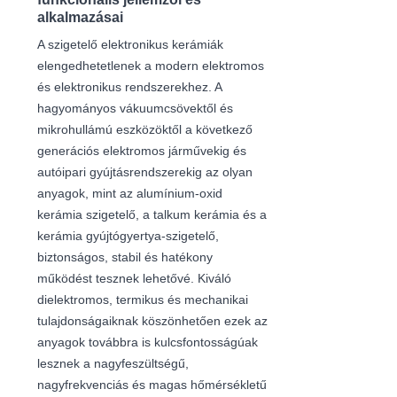
alkalmazásai
A szigetelő elektronikus kerámiák
elengedhetetlenek a modern elektromos
és elektronikus rendszerekhez. A
hagyományos vákuumcsövektől és
mikrohullámú eszközöktől a következő
generációs elektromos járművekig és
autóipari gyújtásrendszerekig az olyan
anyagok, mint az alumínium-oxid
kerámia szigetelő, a talkum kerámia és a
kerámia gyújtógyertya-szigetelő,
biztonságos, stabil és hatékony
működést tesznek lehetővé. Kiváló
dielektromos, termikus és mechanikai
tulajdonságaiknak köszönhetően ezek az
anyagok továbbra is kulcsfontosságúak
lesznek a nagyfeszültségű,
nagyfrekvenciás és magas hőmérsékletű