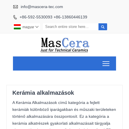

info@mascera-tec.com
+86-592-5530093 +86-13860446139


magyar

Toggle ma
Kerámia alkalmazások
A Kerámia Alkalmazások című kategória a fejlett
kerámiák különböző iparágakban és műszaki területeken
történő alkalmazására összpontosít. Ez a kategória a
kerámia alkatrészek gyakorlati alkalmazásait tárgyalja