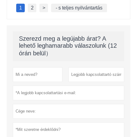
1
2
>
- s teljes nyilvántartás
Szerezd meg a legújabb árat? A
lehető leghamarabb válaszolunk (12
órán belül）