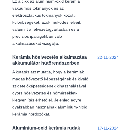
Ez a cikk az alumínium-oxid kerámia
vákuumos tokmányok és az
elektrosztatikus tokmányok közötti
különbségeket, azok működési elveit,
valamint a félvezetőgyártásban és a
precíziós iparágakban való
alkalmazásukat vizsgálja.
Kerámia hőelvezetés alkalmazása
22-11-2024
akkumulátor hűtőrendszerben
A kutatás azt mutatja, hogy a kerámiák
magas hővezető képességének és kiváló
szigetelőképességének kihasználásával
gyors hőelvezetés és hőmérséklet-
kiegyenlítés érhető el. Jelenleg egyre
gyakrabban használnak alumínium-nitrid
kerámia hordozókat.
Alumínium-oxid kerámia rudak
17-11-2024