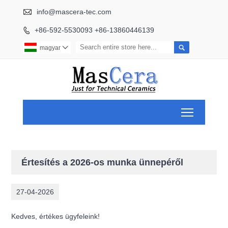

info@mascera-tec.com
+86-592-5530093 +86-13860446139


magyar

Toggle ma
Értesítés a 2026-os munka ünnepéről
27-04-2026
Kedves, értékes ügyfeleink!