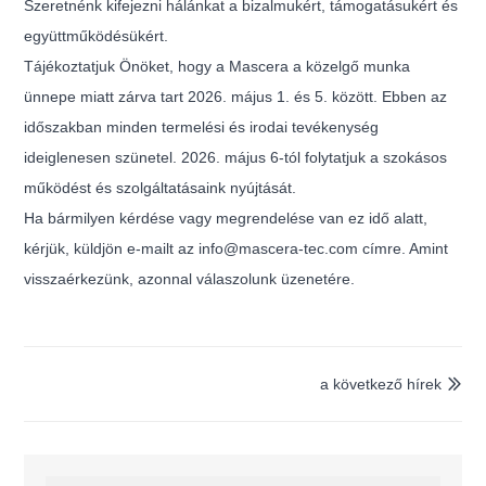
Szeretnénk kifejezni hálánkat a bizalmukért, támogatásukért és
együttműködésükért.
Tájékoztatjuk Önöket, hogy a Mascera a közelgő munka
ünnepe miatt zárva tart 2026. május 1. és 5. között. Ebben az
időszakban minden termelési és irodai tevékenység
ideiglenesen szünetel. 2026. május 6-tól folytatjuk a szokásos
működést és szolgáltatásaink nyújtását.
Ha bármilyen kérdése vagy megrendelése van ez idő alatt,
kérjük, küldjön e-mailt az info@mascera-tec.com címre. Amint
visszaérkezünk, azonnal válaszolunk üzenetére.
a következő hírek
