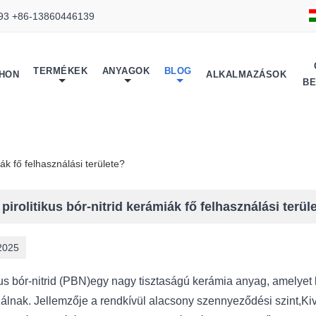
93 +86-13860446139
TERMÉKEK
ANYAGOK
BLOG
THON
ALKALMAZÁSOK
B
iák fő felhasználási területe?
 pirolitikus bór-nitrid kerámiák fő felhasználási terül
2025
kus bór-nitrid (PBN)
egy nagy tisztaságú kerámia anyag, amelyet 
izálnak. Jellemzője a rendkívül alacsony szennyeződési szint,
Ki