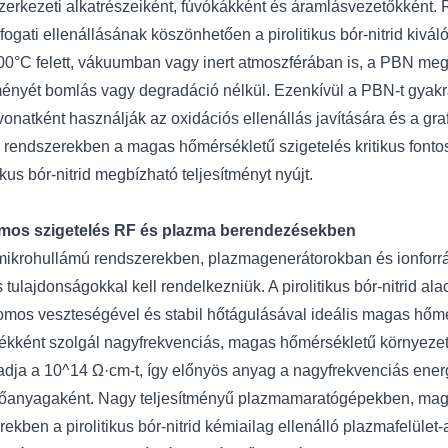
zerkezeti alkatrészeiként, fúvókákként és áramlásvezetőkként
fogati ellenállásának köszönhetően a pirolitikus bór-nitrid kiv
0°C felett, vákuumban vagy inert atmoszférában is, a PBN megőrz
tményét bomlás vagy degradáció nélkül. Ezenkívül a PBN-t gyakr
vonatként használják az oxidációs ellenállás javítására és a gr
n rendszerekben a magas hőmérsékletű szigetelés kritikus fontos
tikus bór-nitrid megbízható teljesítményt nyújt.
omos szigetelés RF és plazma berendezésekben
mikrohullámú rendszerekben, plazmagenerátorokban és ionforr
 tulajdonságokkal kell rendelkezniük. A pirolitikus bór-nitrid a
romos veszteségével és stabil hőtágulásával ideális magas hőm
ékként szolgál nagyfrekvenciás, magas hőmérsékletű környezet
dja a 10^14 Ω·cm-t, így előnyös anyag a nagyfrekvenciás energ
lőanyagaként. Nagy teljesítményű plazmamaratógépekben, mag
ekben a pirolitikus bór-nitrid kémiailag ellenálló plazmafelület-a