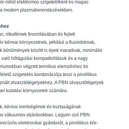
 bór-nitrid elektromos szigetelőként és magas
t a modern plazmaberendezésekben.
áshoz
, ritkafémek finomításában és fejlett
v kémiai környezetnek, például a fluoridoknak,
k körülmények között is épek maradnak, minimális
 való hőtágulási kompatibilitásuk és a nagy
tóriumokban végzett termikus elemzéshez és
etű szigetelés kombinációja teszi a pirolitikus
asznált olvasztótégelyekhez. A PBN olvasztótégelyek
ipari kutatási környezetek számára.
nek, kémiai inertségének és tisztaságának
as vákuumos eljárásokban. Legyen szó PBN
íziós elektronikai gyártásról, a pirolitikus bór-