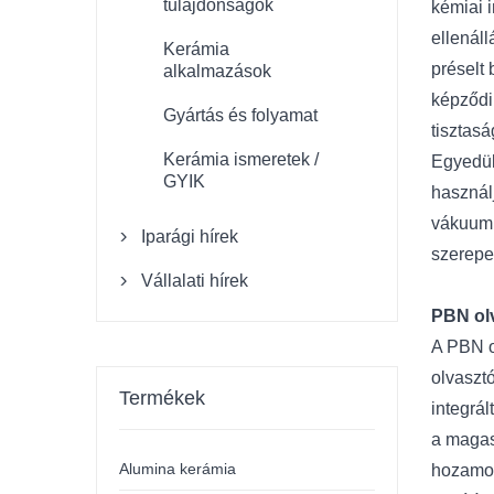
tulajdonságok
kémiai 
ellenál
Kerámia
préselt 
alkalmazások
képződi
Gyártás és folyamat
tisztas
Kerámia ismeretek /
Egyedül
GYIK
használ
vákuumb
Iparági hírek

szerepet
Vállalati hírek

PBN olv
A PBN o
olvaszt
Termékek
integrál
a magas
Alumina kerámia
hozamot