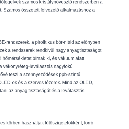
sztótégelyek számos kristálynövesztő rendszerben a
tt. Számos összetett félvezető alkalmazáshoz a
endszerek, a pirolitikus bór-nitrid az előnyben
Ezek a rendszerek rendkívül nagy anyagtisztaságot
i hőmérsékletet bírnak ki, és vákuum alatt
 a vékonyréteg-leválasztás nagyfokú
hetővé teszi a szennyeződések ppb-szintű
OLED-ek és a szerves lézerek. Mind az OLED,
ni az anyag tisztaságát és a leválasztási
s körben használják fűtőszigetelőkként, forró