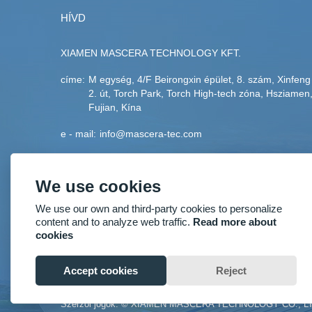
HÍVD
XIAMEN MASCERA TECHNOLOGY KFT.
címe:
M egység, 4/F Beirongxin épület, 8. szám, Xinfeng
2. út, Torch Park, Torch High-tech zóna, Hsziamen
Fujian, Kína
e - mail:
info@mascera-tec.com
telefon:
+86-592-5530093
We use cookies
fax:
+86-592-5530093
We use our own and third-party cookies to personalize
mobil:
+86-13860446139
content and to analyze web traffic.
Read more about
cookies
Accept cookies
Reject
Szerzői jogok: © XIAMEN MASCERA TECHNOLOGY CO., L