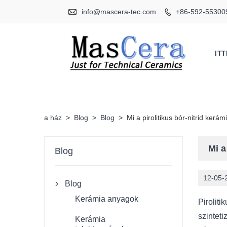

info@mascera-tec.com
+86-592-55300

IT
a ház
>
Blog
>
Blog
>
Mi a pirolitikus bór-nitrid kerám
Mi a
Blog
12-05-
Blog

Kerámia anyagok
Piroliti
szintet
Kerámia