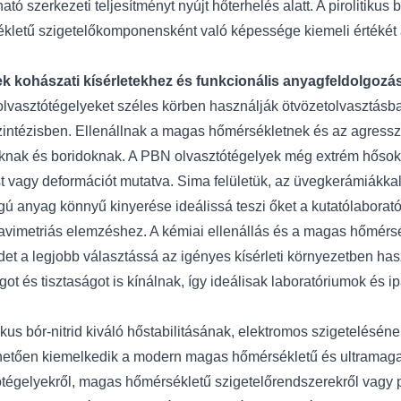
tó szerkezeti teljesítményt nyújt hőterhelés alatt. A pirolitikus
kletű szigetelőkomponensként való képessége kiemeli értéké
k kohászati ​​kísérletekhez és funkcionális anyagfeldolgoz
lvasztótégelyeket széles körben használják ötvözetolvasztásban
intézisben. Ellenállnak a magas hőmérsékletnek és az agresszí
oknak és boridoknak. A PBN olvasztótégelyek még extrém hősok
t vagy deformációt mutatva. Sima felületük, az üvegkerámiákkal
ágú anyag könnyű kinyerése ideálissá teszi őket a kutatólabora
avimetriás elemzéshez. A kémiai ellenállás és a magas hőmérsékl
ridet a legjobb választássá az igényes kísérleti környezetben h
got és tisztaságot is kínálnak, így ideálisak laboratóriumok és 
tikus bór-nitrid kiváló hőstabilitásának, elektromos szigetelésé
etően kiemelkedik a modern magas hőmérsékletű és ultramag
tégelyekről, magas hőmérsékletű szigetelőrendszerekről vagy prec