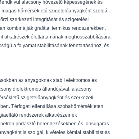
. Rendkívül alacsony hővezető képességének és
áló magas hőmérsékletű szigetelőanyagként szolgál.
i szerkezeti integritását és szigetelési
an kombinálják grafittal termikus rendszerekben,
afit alkatrészek élettartamának meghosszabbítására.
ságú a folyamat stabilitásának fenntartásához, és
ásokban az anyagoknak stabil elektromos és
lacsony dielektromos állandójával, alacsony
érsékletű szigetelőanyagként és szerkezeti
ben. Térfogati ellenállása szobahőmérsékleten
iaellátó rendszerek alkatrészeinek
netron porlasztó berendezésekben és ionsugaras
nyagként is szolgál, kivételes kémiai stabilitást és