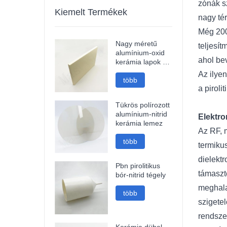
zónák s
Kiemelt Termékek
nagy tér
Még 200
Nagy méretű
teljesí
alumínium-oxid
ahol be
kerámia lapok és
kerámia tárcsák
Az ilye
több
a piroli
Tükrös polírozott
alumínium-nitrid
Elektr
kerámia lemez
Az RF, 
több
termikus
dielekt
Pbn pirolitikus
támaszt
bór-nitrid tégely
meghala
több
szigete
rendszer
Kerámia dübel