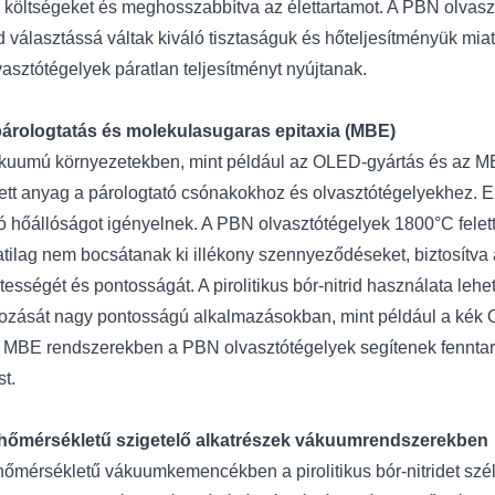
ási költségeket és meghosszabbítva az élettartamot. A PBN olva
d választássá váltak kiváló tisztaságuk és hőteljesítményük mia
asztótégelyek páratlan teljesítményt nyújtanak.
árologtatás és molekulasugaras epitaxia (MBE)
uumú környezetekben, mint például az OLED-gyártás és az MBE-r
tett anyag a párologtató csónakokhoz és olvasztótégelyekhez. 
ló hőállóságot igényelnek. A PBN olvasztótégelyek 1800°C felett
atilag nem bocsátanak ki illékony szennyeződéseket, biztosítva
tességét és pontosságát. A pirolitikus bór-nitrid használata le
ozását nagy pontosságú alkalmazásokban, mint például a kék 
 MBE rendszerekben a PBN olvasztótégelyek segítenek fenntarta
st.
hőmérsékletű szigetelő alkatrészek vákuumrendszerekben
őmérsékletű vákuumkemencékben a pirolitikus bór-nitridet széle