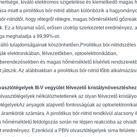
inertsége, kiváló elektromos szigetelése és kiemelkedő magas 
lása miatt a pirolitikus bór-nitrid abban különbözik a hagyomán
bór-nitridtől, hogy rétegről rétegre, magas hőmérsékletű gőzrea
k. Ez a folyamat sűrű, erősen izotróp szerkezetet eredményez,
ága meghaladja a 99,99%-ot.
álló tulajdonságainak köszönhetően,
Pirolitikus bór-nitrid
széles
ják elektronikában, félvezetőkben, optoelektronikában,
erendezésekben és magas hőmérsékletű kísérleti rendszerekbe
 játszik. Az alábbiakban a pirolitikus bór-nitrid főbb alkalmazási 
asztótégelyek III-V vegyület félvezető kristálynövesztéshez
lvasztótégelyek nélkülözhetetlenek az olyan félvezető kristály
ótégelyek
Az anyagok alapvető fontosságúak az optoelektronika
t áramkörök számára. A pirolitikus bór-nitrid rendkívül alacsony i
 hőmérsékletű feldolgozás során ne lépjen reakcióba az olvadt
 eredményez. Ezenkívül a PBN olvasztótégelyek sima felülete 