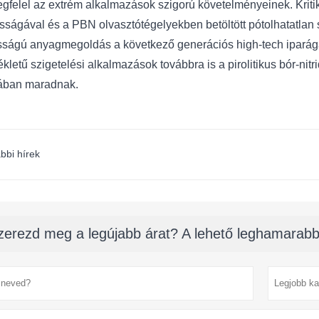
megfelel az extrém alkalmazások szigorú követelményeinek. Kri
ságával és a PBN olvasztótégelyekben betöltött pótolhatatlan sz
osságú anyagmegoldás a következő generációs high-tech ipará
kletű szigetelési alkalmazások továbbra is a pirolitikus bór-ni
ában maradnak.
bbi hírek
zerezd meg a legújabb árat? A lehető leghamarabb