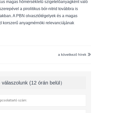
tikus magas hőmérsékletű szigetelőanyagként való
erepével a pirolitikus bór-nitrid továbbra is
gakban. A PBN olvasztótégelyek és a magas
trid korszerű anyagmérnöki relevanciájának
a következő hírek

 válaszolunk (12 órán belül）