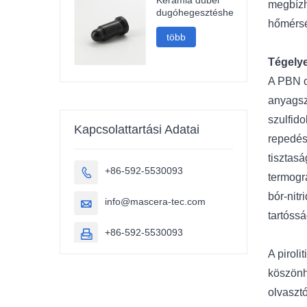
megbízha
dugóhegesztéshez
hőmérsé
több
Tégelye
A PBN o
anyagsz
szulfid
Kapcsolattartási Adatai
repedés
tisztas
+86-592-5530093

termogr
bór-nit
info@mascera-tec.com

tartóssá
+86-592-5530093

A piroli
köszönh
olvasztó