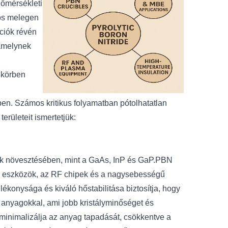
hőmérsékleti
yos melegen
kciók révén
 amelynek
 körben
n. Számos kritikus folyamatban pótolhatatlan
területeit ismertetjük:
ok növesztésében, mint a GaAs, InP és GaP.
PBN
i eszközök, az RF chipek és a nagysebességű
llékonysága és kiváló hőstabilitása biztosítja, hogy
 anyagokkal, ami jobb kristályminőséget és
minimalizálja az anyag tapadását, csökkentve a