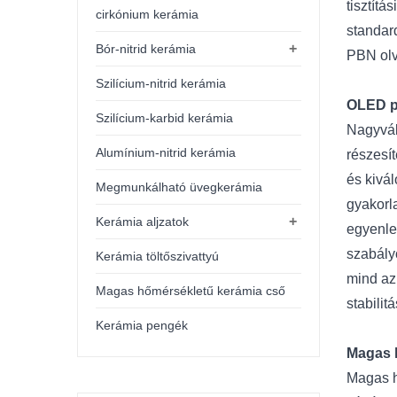
tisztít
cirkónium kerámia
standar
+
Bór-nitrid kerámia
PBN olv
Szilícium-nitrid kerámia
OLED p
Szilícium-karbid kerámia
Nagyvák
Alumínium-nitrid kerámia
részesí
és kivá
Megmunkálható üvegkerámia
gyakorl
+
Kerámia aljzatok
egyenle
szabály
Kerámia töltőszivattyú
mind az
Magas hőmérsékletű kerámia cső
stabilitá
Kerámia pengék
Magas 
Magas h