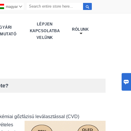

magyar

LÉPJEN
GYÁRI
RÓLUNK
KAPCSOLATBA
EMUTATÓ
VELÜNK

ete?
kémiai gőzfázisú leválasztással (CVD)
vételes