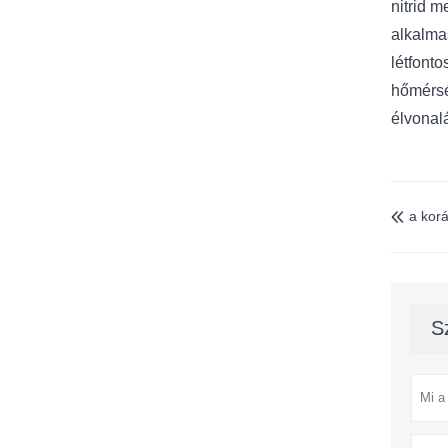
nitrid 
alkalmas
létfont
hőmérsé
élvonal
a korá

S