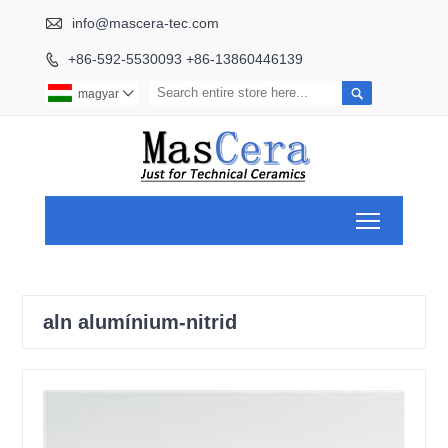

info@mascera-tec.com
+86-592-5530093 +86-13860446139


magyar

Toggle ma
aln alumínium-nitrid