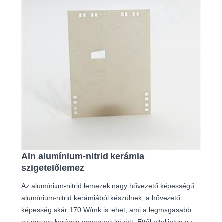
Aln alumínium-nitrid kerámia
szigetelőlemez
Az alumínium-nitrid lemezek nagy hővezető képességű
alumínium-nitrid kerámiából készülnek, a hővezető
képesség akár 170 W/mk is lehet, ami a legmagasabb
az összes kerámia anyagunk között. Ettől eltekintve az