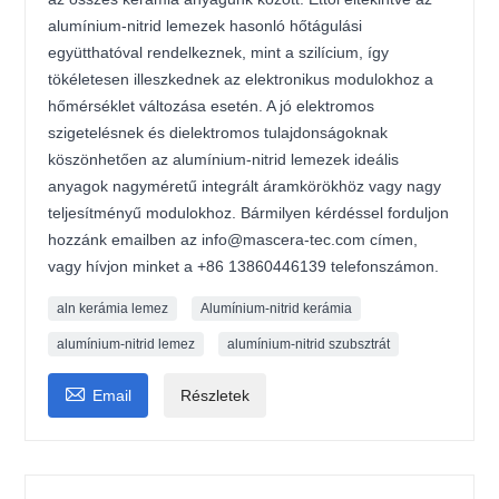
alumínium-nitrid lemezek hasonló hőtágulási
együtthatóval rendelkeznek, mint a szilícium, így
tökéletesen illeszkednek az elektronikus modulokhoz a
hőmérséklet változása esetén. A jó elektromos
szigetelésnek és dielektromos tulajdonságoknak
köszönhetően az alumínium-nitrid lemezek ideális
anyagok nagyméretű integrált áramkörökhöz vagy nagy
teljesítményű modulokhoz. Bármilyen kérdéssel forduljon
hozzánk emailben az info@mascera-tec.com címen,
vagy hívjon minket a +86 13860446139 telefonszámon.
aln kerámia lemez
Alumínium-nitrid kerámia
alumínium-nitrid lemez
alumínium-nitrid szubsztrát

Email
Részletek