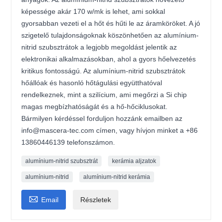
képessége akár 170 w/mk is lehet, ami sokkal
gyorsabban vezeti el a hőt és hűti le az áramköröket. A jó
szigetelő tulajdonságoknak köszönhetően az alumínium-
nitrid szubsztrátok a legjobb megoldást jelentik az
elektronikai alkalmazásokban, ahol a gyors hőelvezetés
kritikus fontosságú. Az alumínium-nitrid szubsztrátok
hőállóak és hasonló hőtágulási együtthatóval
rendelkeznek, mint a szilícium, ami megőrzi a Si chip
magas megbízhatóságát és a hő-hőciklusokat.
Bármilyen kérdéssel forduljon hozzánk emailben az
info@mascera-tec.com címen, vagy hívjon minket a +86
13860446139 telefonszámon.
alumínium-nitrid szubsztrát
kerámia aljzatok
alumínium-nitrid
alumínium-nitrid kerámia

Email
Részletek