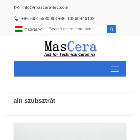

info@mascera-tec.com
+86-592-5530093 +86-13860446139


magyar

Toggle ma
aln szubsztrát