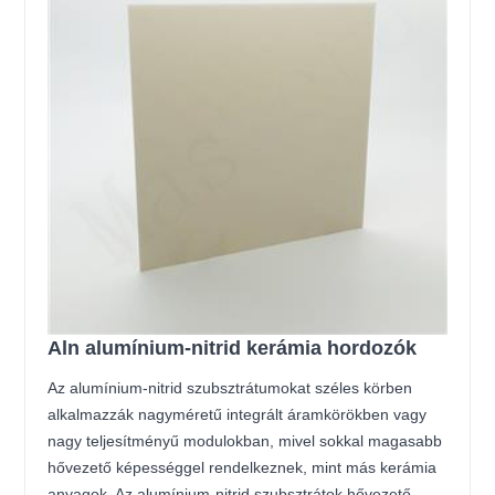
Aln alumínium-nitrid kerámia hordozók
Az alumínium-nitrid szubsztrátumokat széles körben
alkalmazzák nagyméretű integrált áramkörökben vagy
nagy teljesítményű modulokban, mivel sokkal magasabb
hővezető képességgel rendelkeznek, mint más kerámia
anyagok. Az alumínium-nitrid szubsztrátok hővezető