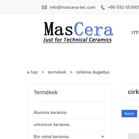

info@mascera-tec.com
+86-592-55300

IT
a ház
>
termékek
>
cirkónia dugattyú
cir
Termékek
Alumina kerámia
forró
cirkónium kerámia
+
Bór-nitrid kerámia