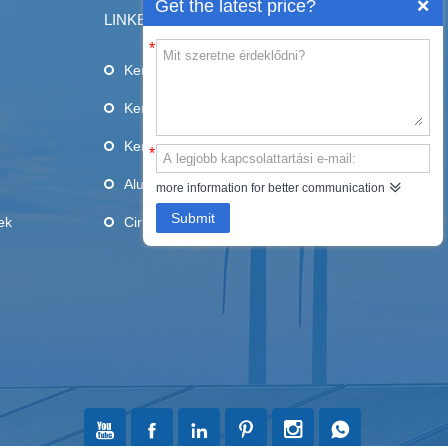
Get the latest price?
LINKEK
*
Kerámia aljzatok
Kerámia pengék
Kerámia cső
*
Alumina kerámia
more information for better communication
Submit
ek
Cirkónia kerámia





