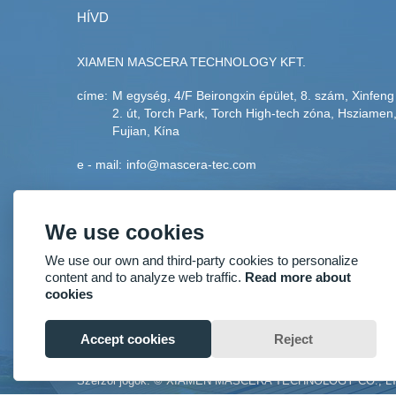
HÍVD
XIAMEN MASCERA TECHNOLOGY KFT.
címe:
M egység, 4/F Beirongxin épület, 8. szám, Xinfeng
2. út, Torch Park, Torch High-tech zóna, Hsziamen
Fujian, Kína
e - mail:
info@mascera-tec.com
telefon:
+86-592-5530093
We use cookies
fax:
+86-592-5530093
We use our own and third-party cookies to personalize
mobil:
+86-13860446139
content and to analyze web traffic.
Read more about
cookies
Accept cookies
Reject
Szerzői jogok: © XIAMEN MASCERA TECHNOLOGY CO., L