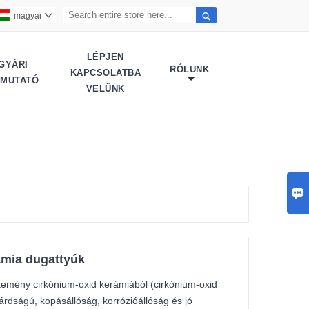

magyar

LÉPJEN
GYÁRI
RÓLUNK
KAPCSOLATBA
EMUTATÓ
VELÜNK

ámia dugattyúk
kemény cirkónium-oxid kerámiából (cirkónium-oxid
árdságú, kopásállóság, korrózióállóság és jó