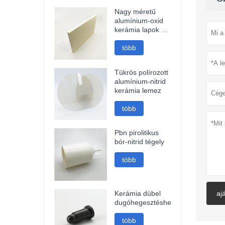
Nagy méretű
alumínium-oxid
kerámia lapok és
kerámia tárcsák
több
Tükrös polírozott
alumínium-nitrid
kerámia lemez
több
Pbn pirolitikus
bór-nitrid tégely
több
Kerámia dübel
aj
dugóhegesztéshez
több