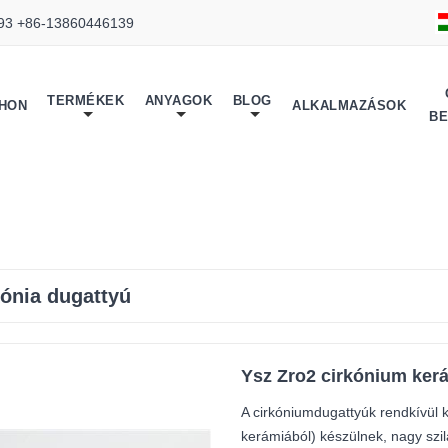
93 +86-13860446139
TERMÉKEK
ANYAGOK
BLOG
THON
ALKALMAZÁSOK
B
kónia dugattyú
Ysz Zro2 cirkónium ker
A cirkóniumdugattyúk rendkívül 
kerámiából) készülnek, nagy szil