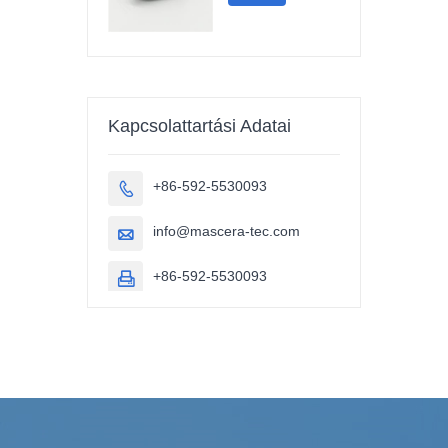
Kapcsolattartási Adatai
+86-592-5530093

info@mascera-tec.com

+86-592-5530093
