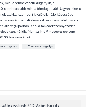
bak, mint a fémbevonatú dugattyúk, a
 10-szer hosszabb mint a fémdugattyúé. Ugyanakkor a
iai oldatokkal szembeni kiváló ellenálló képessége
et széles körben alkalmazzák az orvosi, élelmiszer-
speciális vegyiparban, ahol a folyadékszennyeződés
dése van, kérjük, írjon az info@mascera-tec.com
46139 telefonszámot
ámia dugattyú
zro2 kerámia dugattyú
 válaszolunk (12 órán belül）