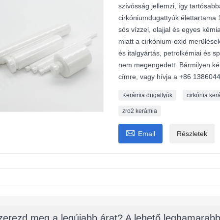
szívósság jellemzi, így tartósab
cirkóniumdugattyúk élettartama
sós vízzel, olajjal és egyes kém
miatt a cirkónium-oxid merülések
és italgyártás, petrolkémiai és 
nem megengedett. Bármilyen kér
címre, vagy hívja a +86 138604
Kerámia dugattyúk
cirkónia ker
zro2 kerámia

Email
Részletek
zerezd meg a legújabb árat? A lehető leghamarabb