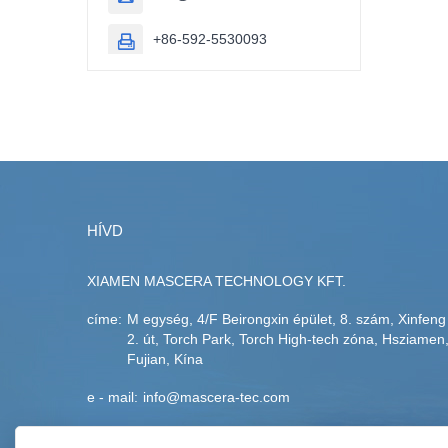
+86-592-5530093

HÍVD
XIAMEN MASCERA TECHNOLOGY KFT.
címe:
M egység, 4/F Beirongxin épület, 8. szám, Xinfeng
2. út, Torch Park, Torch High-tech zóna, Hsziamen
Fujian, Kína
e - mail:
info@mascera-tec.com
telefon:
+86-592-5530093