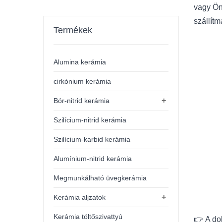
vagy Ön
szállít
Termékek
Alumina kerámia
cirkónium kerámia
+
Bór-nitrid kerámia
Szilícium-nitrid kerámia
Szilícium-karbid kerámia
Alumínium-nitrid kerámia
Megmunkálható üvegkerámia
+
Kerámia aljzatok
Kerámia töltőszivattyú
👉 A dok