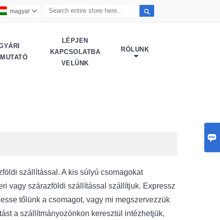

magyar

LÉPJEN
GYÁRI
RÓLUNK
KAPCSOLATBA
EMUTATÓ
VELÜNK

földi szállítással. A kis súlyú csomagokat
i vagy szárazföldi szállítással szállítjuk. Expressz
esse tőlünk a csomagot, vagy mi megszervezzük
lítást a szállítmányozónkon keresztül intézhetjük,