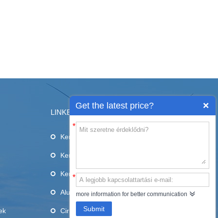
Get the latest price?
LINKEK
*
Kerámia aljzatok
Kerámia pengék
Kerámia cső
*
Alumina kerámia
more information for better communication
Submit
ek
Cirkónia kerámia