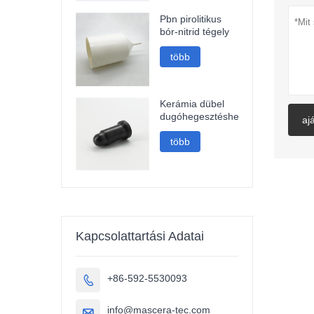
Pbn pirolitikus
bór-nitrid tégely
több
Kerámia dübel
dugóhegesztéshez
aj
több
Kapcsolattartási Adatai
+86-592-5530093

info@mascera-tec.com
