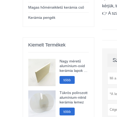
kérjük,
Magas hőmérsékletű kerámia cső
👉 A szá
Kerámia pengék
Kiemelt Termékek
S
Nagy méretű
alumínium-oxid
kerámia lapok és
kerámia tárcsák
több
Tükrös polírozott
alumínium-nitrid
kerámia lemez
több