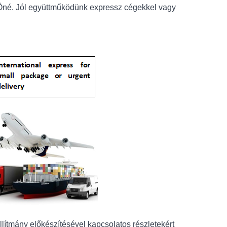
 Öné. Jól együttműködünk expressz cégekkel vagy
llítmány előkészítésével kapcsolatos részletekért