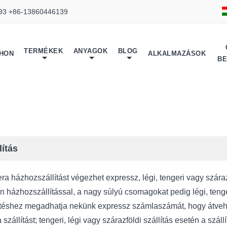
93 +86-13860446139
TERMÉKEK
ANYAGOK
BLOG
THON
ALKALMAZÁSOK
B
lítás
a házhozszállítást végezhet expressz, légi, tengeri vagy száraz
n házhozszállítással, a nagy súlyú csomagokat pedig légi, tenger
téshez megadhatja nekünk expressz számlaszámát, hogy átveh
szállítást; tengeri, légi vagy szárazföldi szállítás esetén a szál