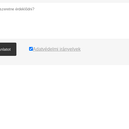
Adatvédelmi irányelvek
ánlatot