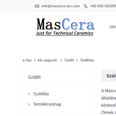

info@mascera-tec.com
+86-592-55300

IT
a ház
>
kik vagyunk.
>
Szállít
>
Szállítás
Szál
Szállít
A Mascer
Szállítás

általába
Termékcsomag
kézbesí

Önnek a 