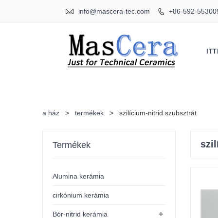

info@mascera-tec.com
+86-592-55300

IT
a ház
>
termékek
>
szilícium-nitrid szubsztrát
szi
Termékek
Alumina kerámia
cirkónium kerámia
+
Bór-nitrid kerámia