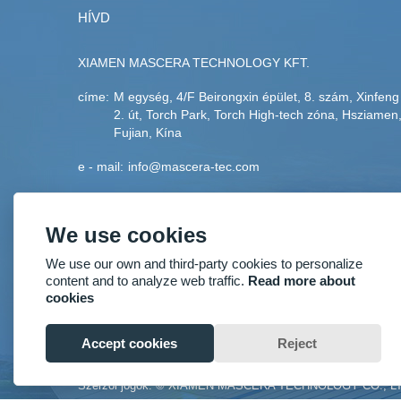
HÍVD
XIAMEN MASCERA TECHNOLOGY KFT.
címe:
M egység, 4/F Beirongxin épület, 8. szám, Xinfeng
2. út, Torch Park, Torch High-tech zóna, Hsziamen
Fujian, Kína
e - mail:
info@mascera-tec.com
telefon:
+86-592-5530093
We use cookies
fax:
+86-592-5530093
We use our own and third-party cookies to personalize
mobil:
+86-13860446139
content and to analyze web traffic.
Read more about
cookies
Accept cookies
Reject
Szerzői jogok: © XIAMEN MASCERA TECHNOLOGY CO., L