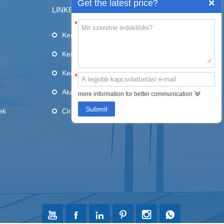
Get the latest price?
LINKEK
*
Kerámia aljzatok
Kerámia pengék
Kerámia cső
*
Alumina kerámia
more information for better communication
Submit
ek
Cirkónia kerámia





