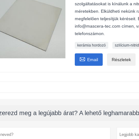
szolgáltatásokat is kínálunk a n
méretekben. Elküldheti nekünk r
megfelelően teljesítjük kéréseit
info@mascera-tec.com címen, v
telefonszámon.
kerámia hordozó
szilícium-nitr

Email
Részletek
zerezd meg a legújabb árat? A lehető leghamarabb