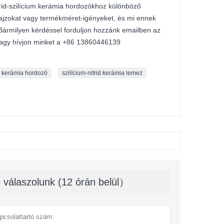
itrid-szilícium kerámia hordozókhoz különböző
ajzokat vagy termékméret-igényeket, és mi ennek
. Bármilyen kérdéssel forduljon hozzánk emailben az
agy hívjon minket a +86 13860446139
id kerámia hordozó
szilícium-nitrid kerámia lemez
 válaszolunk (12 órán belül）