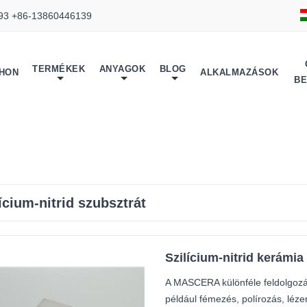
93 +86-13860446139
TERMÉKEK
ANYAGOK
BLOG
THON
ALKALMAZÁSOK
B
lícium-nitrid szubsztrát
Szilícium-nitrid kerámi
A MASCERA különféle feldolgozási
például fémezés, polírozás, léze