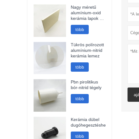
Nagy méretű
alumínium-oxid
kerámia lapok és
kerámia tárcsák
több
Tükrös polírozott
alumínium-nitrid
kerámia lemez
több
Pbn pirolitikus
bór-nitrid tégely
aj
több
Kerámia dübel
dugóhegesztéshez
több