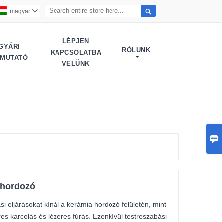

magyar

LÉPJEN
GYÁRI
RÓLUNK
KAPCSOLATBA
EMUTATÓ
VELÜNK

a hordozó
 eljárásokat kínál a kerámia hordozó felületén, mint
res karcolás és lézeres fúrás. Ezenkívül testreszabási