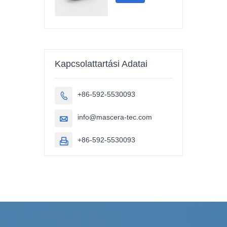
Kapcsolattartási Adatai
+86-592-5530093

info@mascera-tec.com

+86-592-5530093
