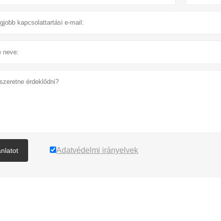
Adatvédelmi irányelvek
ánlatot