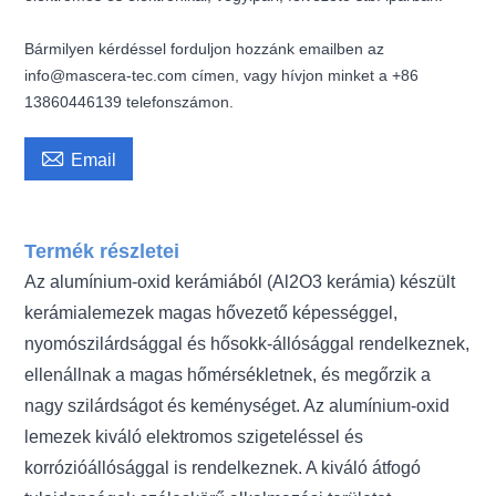
Bármilyen kérdéssel forduljon hozzánk emailben az
info@mascera-tec.com címen, vagy hívjon minket a +86
13860446139 telefonszámon.

Email
Termék részletei
Az alumínium-oxid kerámiából (Al2O3 kerámia) készült
kerámialemezek magas hővezető képességgel,
nyomószilárdsággal és hősokk-állósággal rendelkeznek,
ellenállnak a magas hőmérsékletnek, és megőrzik a
nagy szilárdságot és keménységet. Az alumínium-oxid
lemezek kiváló elektromos szigeteléssel és
korrózióállósággal is rendelkeznek. A kiváló átfogó