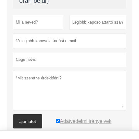
órán belül）
Adatvédelmi irányelvek
ajánlatot