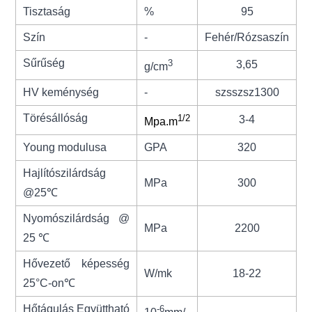
Tisztaság
%
95
Szín
-
Fehér/Rózsaszín
E
Sűrűség
3
3,65
g/cm
HV keménység
-
szsszsz1300
Törésállóság
1/2
3-4
Mpa.m
Young modulusa
GPA
320
Hajlítószilárdság
MPa
300
@25
℃
Nyomószilárdság @
MPa
2200
25 ℃
Hővezető képesség
W/mk
18-22
25°C-on
℃
Hőtágulás
Együttható
-6