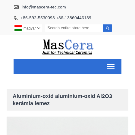

info@mascera-tec.com
+86-592-5530093 +86-13860446139


magyar

Toggle ma
Alumínium-oxid alumínium-oxid Al2O3
kerámia lemez