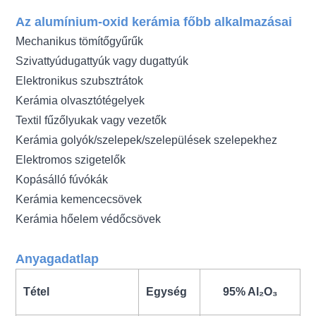
Az alumínium-oxid kerámia főbb alkalmazásai
Mechanikus tömítőgyűrűk
Szivattyúdugattyúk vagy dugattyúk
Elektronikus szubsztrátok
Kerámia olvasztótégelyek
Textil fűzőlyukak vagy vezetők
Kerámia golyók/szelepek/szelepülések szelepekhez
Elektromos szigetelők
Kopásálló fúvókák
Kerámia kemencecsövek
Kerámia hőelem védőcsövek
Anyagadatlap
Tétel
Egység
95% Al₂O₃