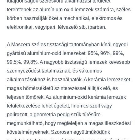
tulajdonságok széleskörű alkalmazási területet
teremtenek az alumínium-oxid lemezek számára, széles
körben használják őket a mechanikai, elektromos és
elektronikai, vegyipari, félvezető stb. iparban.
A Mascera széles tisztasági tartományban kínál egyedi
gyártású alumínium-oxid lemezeket: 95%, 96%, 99%,
99,5%, 99,8%. A nagyobb tisztaságú lemezek kevesebb
szennyeződést tartalmaznak, és vákuumos
alkalmazásokhoz is használhatók. A kerámia lemezeket
magas hőmérsékletű szinterezéssel állítják elő, és
teljesen tömörek. Az alumínium-oxid kerámia lemezek
felületkezelése lehet égetett, finomcsiszolt vagy
polírozott, a geometria pedig szűk tűrésűre
megmunkálható, hogy megfeleljen a magas illeszkedési
követelményeknek. Szorosan együttműködünk