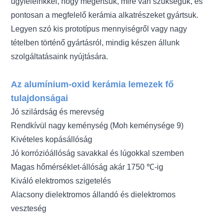
ügyfeleinkkel, hogy megértsük, mire van szükségük, és
pontosan a megfelelő kerámia alkatrészeket gyártsuk.
Legyen szó kis prototípus mennyiségről vagy nagy
tételben történő gyártásról, mindig készen állunk
szolgáltatásaink nyújtására.
Az alumínium-oxid kerámia lemezek fő
tulajdonságai
Jó szilárdság és merevség
Rendkívül nagy keménység (Moh keménysége 9)
Kivételes kopásállóság
Jó korrózióállóság savakkal és lúgokkal szemben
Magas hőmérséklet-állóság akár 1750 ℃-ig
Kiváló elektromos szigetelés
Alacsony dielektromos állandó és dielektromos
veszteség