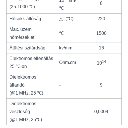
10
mm/
8
(25-1000 ℃)
℃
Hősokk-állóság
△
T(
℃
)
220
Max. üzemi
℃
1500
hőmérséklet
Átütési szilárdság
kv/m
m
16
Elektromos ellenállás
14
Ohm.cm
10
25 ℃-on
Dielektromos
állandó
-
9
(@1 MHz, 25 ℃)
Dielektromos
veszteség
-
0,0004
(@1 MHz, 25
℃
)