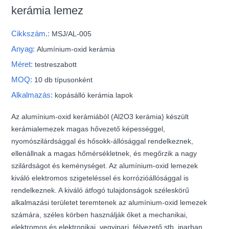
kerámia lemez
Cikkszám.:
MSJ/AL-005
Anyag:
Alumínium-oxid kerámia
Méret:
testreszabott
MOQ:
10 db típusonként
Alkalmazás:
kopásálló kerámia lapok
Az alumínium-oxid kerámiából (Al2O3 kerámia) készült
kerámialemezek magas hővezető képességgel,
nyomószilárdsággal és hősokk-állósággal rendelkeznek,
ellenállnak a magas hőmérsékletnek, és megőrzik a nagy
szilárdságot és keménységet. Az alumínium-oxid lemezek
kiváló elektromos szigeteléssel és korrózióállósággal is
rendelkeznek. A kiváló átfogó tulajdonságok széleskörű
alkalmazási területet teremtenek az alumínium-oxid lemezek
számára, széles körben használják őket a mechanikai,
elektromos és elektronikai, vegyipari, félvezető stb. iparban.