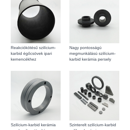
Reakciókötésű szilícium-
Nagy pontosságú
karbid égőcsövek ipari
megmunkálású szilícium-
kemencékhez
karbid kerámia persely
Szilícium-karbid kerámia
Szinterelt szilícium-karbid