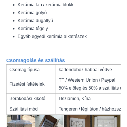
Kerámia lap / kerámia blokk
Kerámia golyó
Kerámia dugattyú
Kerámia tégely
Egyéb egyedi kerámia alkatrészek
Csomagolás és szállítás
Csomag típusa
kartondoboz habbal védve
TT / Western Union / Paypal
Fizetési feltételek
50% előleg és 50% a szállítás előt
Berakodási kikötő
Hsziamen, Kína
Szállítási mód
Tengeren / légi úton / házhozszáll