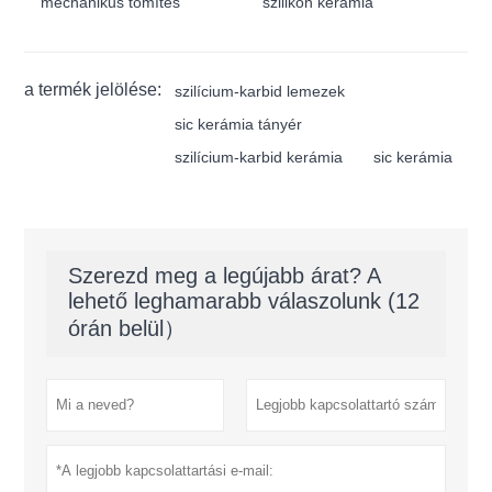
mechanikus tömítés
szilikon kerámia
a termék jelölése:
szilícium-karbid lemezek
sic kerámia tányér
szilícium-karbid kerámia
sic kerámia
Szerezd meg a legújabb árat? A
lehető leghamarabb válaszolunk (12
órán belül）