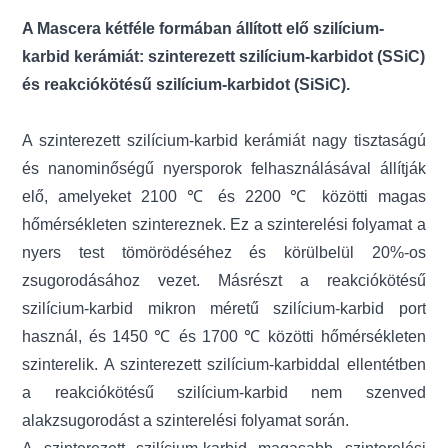
A Mascera kétféle formában állított elő szilícium-
karbid kerámiát: szinterezett szilícium-karbidot (SSiC)
és reakciókötésű szilícium-karbidot (SiSiC).
A szinterezett szilícium-karbid kerámiát nagy tisztaságú
és nanominőségű nyersporok felhasználásával állítják
elő, amelyeket 2100 ℃ és 2200 ℃ közötti magas
hőmérsékleten szintereznek. Ez a szinterelési folyamat a
nyers test tömörödéséhez és körülbelül 20%-os
zsugorodásához vezet. Másrészt a reakciókötésű
szilícium-karbid mikron méretű szilícium-karbid port
használ, és 1450 ℃ és 1700 ℃ közötti hőmérsékleten
szinterelik. A szinterezett szilícium-karbiddal ellentétben
a reakciókötésű szilícium-karbid nem szenved
alakzsugorodást a szinterelési folyamat során.