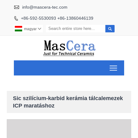

info@mascera-tec.com
+86-592-5530093 +86-13860446139


magyar

Toggle ma
Sic szilícium-karbid kerámia tálcalemezek
ICP maratáshoz