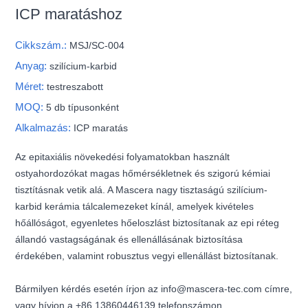
ICP maratáshoz
Cikkszám.:
MSJ/SC-004
Anyag:
szilícium-karbid
Méret:
testreszabott
MOQ:
5 db típusonként
Alkalmazás:
ICP maratás
Az epitaxiális növekedési folyamatokban használt
ostyahordozókat magas hőmérsékletnek és szigorú kémiai
tisztításnak vetik alá. A Mascera nagy tisztaságú szilícium-
karbid kerámia tálcalemezeket kínál, amelyek kivételes
hőállóságot, egyenletes hőeloszlást biztosítanak az epi réteg
állandó vastagságának és ellenállásának biztosítása
érdekében, valamint robusztus vegyi ellenállást biztosítanak.
Bármilyen kérdés esetén írjon az info@mascera-tec.com címre,
vagy hívjon a +86 13860446139 telefonszámon.