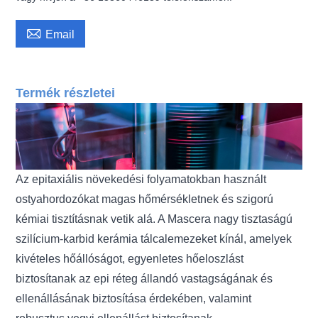

Email
Termék részletei
Az epitaxiális növekedési folyamatokban használt
ostyahordozókat magas hőmérsékletnek és szigorú
kémiai tisztításnak vetik alá. A Mascera nagy tisztaságú
szilícium-karbid kerámia tálcalemezeket kínál, amelyek
kivételes hőállóságot, egyenletes hőeloszlást
biztosítanak az epi réteg állandó vastagságának és
ellenállásának biztosítása érdekében, valamint