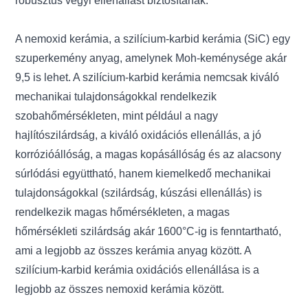
robusztus vegyi ellenállást biztosítanak.
A nemoxid kerámia, a szilícium-karbid kerámia (SiC) egy
szuperkemény anyag, amelynek Moh-keménysége akár
9,5 is lehet. A szilícium-karbid kerámia nemcsak kiváló
mechanikai tulajdonságokkal rendelkezik
szobahőmérsékleten, mint például a nagy
hajlítószilárdság, a kiváló oxidációs ellenállás, a jó
korrózióállóság, a magas kopásállóság és az alacsony
súrlódási együttható, hanem kiemelkedő mechanikai
tulajdonságokkal (szilárdság, kúszási ellenállás) is
rendelkezik magas hőmérsékleten, a magas
hőmérsékleti szilárdság akár 1600°C-ig is fenntartható,
ami a legjobb az összes kerámia anyag között. A
szilícium-karbid kerámia oxidációs ellenállása is a
legjobb az összes nemoxid kerámia között.