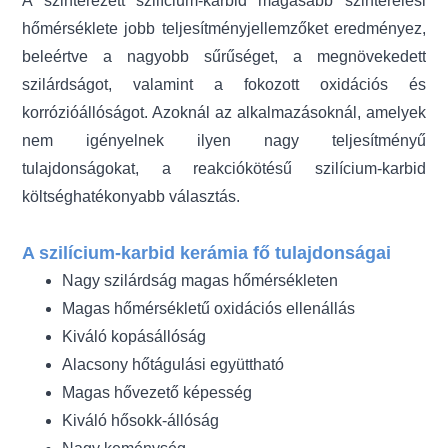
A szinterezett szilícium-karbid magasabb szinterelési
hőmérséklete jobb teljesítményjellemzőket eredményez,
beleértve a nagyobb sűrűséget, a megnövekedett
szilárdságot, valamint a fokozott oxidációs és
korrózióállóságot. Azoknál az alkalmazásoknál, amelyek
nem igényelnek ilyen nagy teljesítményű
tulajdonságokat, a reakciókötésű szilícium-karbid
költséghatékonyabb választás.
A szilícium-karbid kerámia fő tulajdonságai
Nagy szilárdság magas hőmérsékleten
Magas hőmérsékletű oxidációs ellenállás
Kiváló kopásállóság
Alacsony hőtágulási együttható
Magas hővezető képesség
Kiváló hősokk-állóság