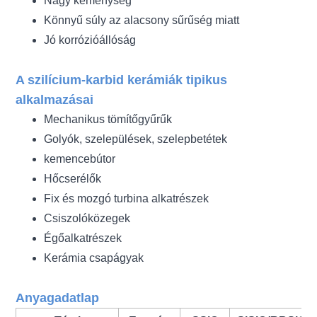
Nagy keménység
Könnyű súly az alacsony sűrűség miatt
Jó korrózióállóság
A szilícium-karbid kerámiák tipikus
alkalmazásai
Mechanikus tömítőgyűrűk
Golyók, szelepülések, szelepbetétek
kemencebútor
Hőcserélők
Fix és mozgó turbina alkatrészek
Csiszolóközegek
Égőalkatrészek
Kerámia csapágyak
Anyagadatlap