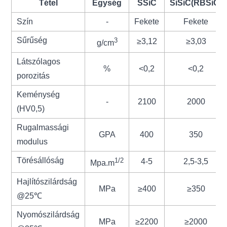
Tétel
Egység
SSiC
SiSiC(RBSiC)
Szín
-
Fekete
Fekete
Sűrűség
3
≥3,12
≥3,03
g/cm
Látszólagos
%
<0,2
<0,2
porozitás
Keménység
-
2100
2000
(HV0,5)
Rugalmassági
GPA
400
350
modulus
Törésállóság
1/2
4-5
2,5-3,5
Mpa.m
Hajlítószilárdság
MPa
≥400
≥350
@25℃
Nyomószilárdság
MPa
≥2200
≥2000