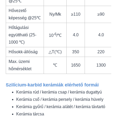
@25℃
Hővezető
Ny/Mk
≥110
≥90
képesség @25℃
Hőtágulási
-6
együttható (25-
4.0
4.0
10
/℃
1000 ℃)
Hősokk-állóság
△T(℃)
350
220
Max. üzemi
℃
1650
1300
hőmérséklet
Szilícium-karbid kerámiák elérhető formái
Kerámia rúd / kerámia csap / kerámia dugattyú
Kerámia cső / kerámia persely / kerámia hüvely
Kerámia gyűrű / kerámia alátét / kerámia távtartó
Kerámia tárcsa