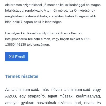
elektromos szigeteléssel, jó mechanikai szilárdsággal és magas
hőállósággal rendelkezik. A termék mérete az Ön kérésének
megfelelően testreszabható, a szállítási határidő legrövidebb
időn belül 7 napon belül is lehetséges.
Bármilyen kérdéssel forduljon hozzánk emailben az
info@mascera-tec.com címen, vagy hívjon minket a +86
13860446139 telefonszámon.

Email
Termék részletei
Az alumínium-oxid, más néven alumínium-oxid vagy
Al2O3, egy strapabíró, fejlett műszaki kerámiaanyag,
amelyet gyakran használnak számos ipari, orvosi és