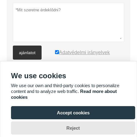
Adatvédelmi irányelvek
ajánlatot
We use cookies
TÖBB TERMÉK
We use our own and third-party cookies to personalize
content and to analyze web traffic.
Read more about
Quick
TÖBB SZOLGÁLTATÁS
cookies
Enquiry
Accept cookies







Reject
Szerzői jogok: © XIAMEN MASCERA TECHNOLOGY CO., LTD.