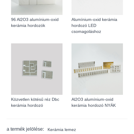
96 Al2O3 alumínium-oxid
Alumínium-oxid kerámia
kerámia hordozók
hordozó LED
csomagoláshoz
Közvetlen kötésű réz Dbc
Al2O3 alumínium-oxid
kerámia hordozó
kerámia hordozó NYÁK
a termék jelölése:
Kerámia lemez