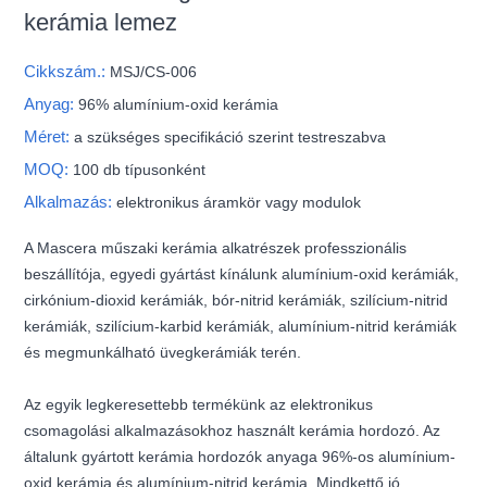
kerámia lemez
Cikkszám.:
MSJ/CS-006
Anyag:
96% alumínium-oxid kerámia
Méret:
a szükséges specifikáció szerint testreszabva
MOQ:
100 db típusonként
Alkalmazás:
elektronikus áramkör vagy modulok
A Mascera műszaki kerámia alkatrészek professzionális
beszállítója, egyedi gyártást kínálunk alumínium-oxid kerámiák,
cirkónium-dioxid kerámiák, bór-nitrid kerámiák, szilícium-nitrid
kerámiák, szilícium-karbid kerámiák, alumínium-nitrid kerámiák
és megmunkálható üvegkerámiák terén.
Az egyik legkeresettebb termékünk az elektronikus
csomagolási alkalmazásokhoz használt kerámia hordozó. Az
általunk gyártott kerámia hordozók anyaga 96%-os alumínium-
oxid kerámia és alumínium-nitrid kerámia. Mindkettő jó