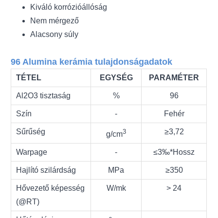
Kiváló korrózióállóság
Nem mérgező
Alacsony súly
96 Alumina kerámia tulajdonságadatok
TÉTEL
EGYSÉG
PARAMÉTER
Al2O3 tisztaság
%
96
Szín
‐
Fehér
Sűrűség
≥3,72
3
g/cm
Warpage
-
≤3‰*Hossz
Hajlító szilárdság
MPa
≥350
Hővezető képesség
W/mk
> 24
(@RT)