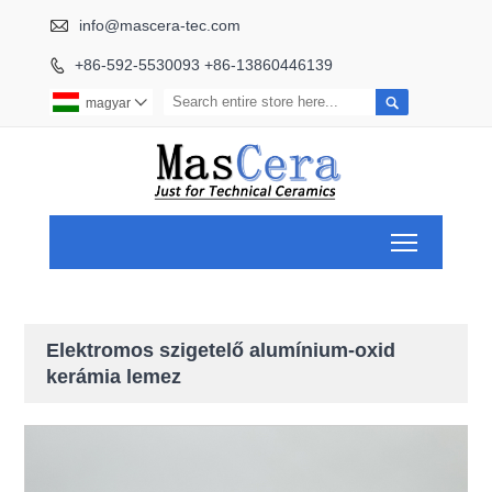

info@mascera-tec.com
+86-592-5530093 +86-13860446139


magyar

Toggle ma
Elektromos szigetelő alumínium-oxid
kerámia lemez