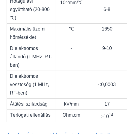
Hőtágulási
‐6
10
mm/
℃
együttható (20-800
6-8
℃)
Maximális üzemi
℃
1650
hőmérséklet
Dielektromos
-
9-10
állandó (1 MHz, RT-
ben)
Dielektromos
veszteség (1 MHz,
-
≤0,0003
RT-ben)
Átütési szilárdság
kV/mm
17
Térfogati ellenállás
Ohm.cm
14
≥10