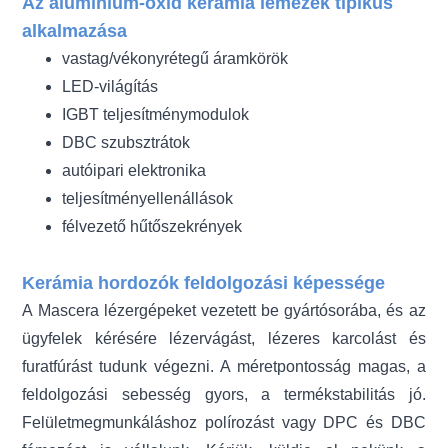
Az alumínium-oxid kerámia lemezek tipikus
alkalmazása
vastag/vékonyrétegű áramkörök
LED-világítás
IGBT teljesítménymodulok
DBC szubsztrátok
autóipari elektronika
teljesítményellenállások
félvezető hűtőszekrények
Kerámia hordozók feldolgozási képessége
A Mascera lézergépeket vezetett be gyártósorába, és az
ügyfelek kérésére lézervágást, lézeres karcolást és
furatfúrást tudunk végezni. A méretpontosság magas, a
feldolgozási sebesség gyors, a termékstabilitás jó.
Felületmegmunkáláshoz polírozást vagy DPC és DBC