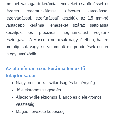
mm-nél vastagabb kerámia lemezeket csapöntéssel és
lézeres megmunkálással (lézeres karcolással,
lézervágással, lézerfúrással) készítjük; az 1,5 mm-nél
vastagabb kerámia lemezeket száraz sajtolással
készítjük, és precíziós megmunkálást végzünk
esztergával. A Mascera nemcsak nagy tételben, hanem
prototípusok vagy kis volumenű megrendelések esetén
is együttműködik.
Az alumínium-oxid kerámia lemez fő
tulajdonságai
Nagy mechanikai szilárdság és keménység
Jó elektromos szigetelés
Alacsony dielektromos állandó és dielektromos
veszteség
Magas hővezető képesség