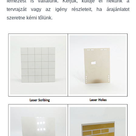
fémezést is vállalunk. Kérjük, küldje el nekünk a
tervrajzát vagy az igény részleteit, ha árajánlatot
szeretne kérni tőlünk.