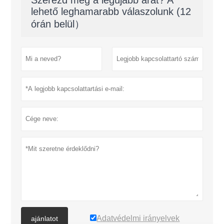
lehető leghamarabb válaszolunk (12
órán belül）
Adatvédelmi irányelvek
ajánlatot