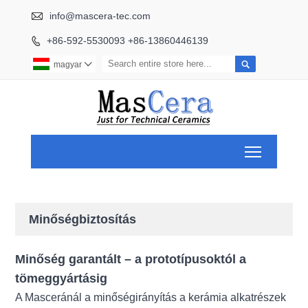

info@mascera-tec.com
+86-592-5530093 +86-13860446139


magyar

Toggle ma
Minőségbiztosítás
Minőség garantált – a prototípusoktól a
tömeggyártásig
A Masceránál a minőségirányítás a kerámia alkatrészek