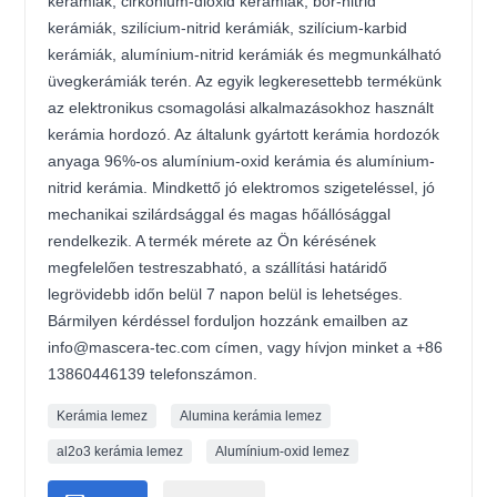
kerámiák, cirkónium-dioxid kerámiák, bór-nitrid
kerámiák, szilícium-nitrid kerámiák, szilícium-karbid
kerámiák, alumínium-nitrid kerámiák és megmunkálható
üvegkerámiák terén. Az egyik legkeresettebb termékünk
az elektronikus csomagolási alkalmazásokhoz használt
kerámia hordozó. Az általunk gyártott kerámia hordozók
anyaga 96%-os alumínium-oxid kerámia és alumínium-
nitrid kerámia. Mindkettő jó elektromos szigeteléssel, jó
mechanikai szilárdsággal és magas hőállósággal
rendelkezik. A termék mérete az Ön kérésének
megfelelően testreszabható, a szállítási határidő
legrövidebb időn belül 7 napon belül is lehetséges.
Bármilyen kérdéssel forduljon hozzánk emailben az
info@mascera-tec.com címen, vagy hívjon minket a +86
13860446139 telefonszámon.
Kerámia lemez
Alumina kerámia lemez
al2o3 kerámia lemez
Alumínium-oxid lemez