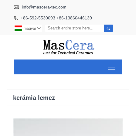

info@mascera-tec.com
+86-592-5530093 +86-13860446139


magyar

Toggle ma
kerámia lemez