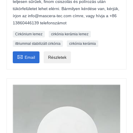
teljesen sűrűek, finom csiszolás és polírozás után
tükörfelületet lehet elérni. Bármilyen kérdése van, kérjük,
írjon az info@mascera-tec.com címre, vagy hívja a +86
13860446139 telefonszámot
Cirkónium lemez
cirkónia kerámia lemez
ittriummal stabilizált cirkónia
cirkónia kerámia

Email
Részletek