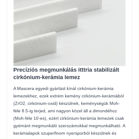
Precíziós megmunkálás itttria stabilizált
cirkónium-kerámia lemez
A Mascera egyedi gyártást kínál cirkónium-kerámia
lemezekhez, ezek extrém kemény cirkónium-kerámiából
(ZrO2, cirkónium-oxid) készülnek, keménységük Moh-
féle 8.5-ig terjed, ami nagyon közel áll a dimondéhoz
(Moh-féle 10-es), ezért cirkónium-kerámia lemezek csak
gyémánt megmunkáló szerszámokkal megmunkálható. A
kerámialapok szuperfinom nyersporból készülnek és