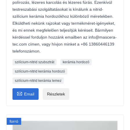
polírozás, lézeres karcolás és lézeres fúrás. Ezenkívül
testreszabási szolgáltatásokat is kínálunk a nitrid-
szilícium kerámia hordozókhoz különböző méretekben.
Elküldheti nekünk rajzokat vagy termékméret-igényeket,
és mi ennek megfelelően teljesítjük kéréseit. Bármilyen
kérdéssel forduljon hozzánk emailben az info@mascera-
tec.com címen, vagy hívjon minket a +86 13860446139
telefonszámon.
szilícium-nitrid szubsztrát
kerámia hordozó
szilícium-nitrid kerámia hordozó
szilícium-nitrid kerámia lemez

Email
Részletek
forró