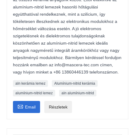
alumínium-nitrid lemezek hasonló hőtágulási
együtthatóval rendelkeznek, mint a szilícium, így
tökéletesen illeszkednek az elektronikus modulokhoz a
hőmérséklet változása esetén. A jó elektromos
szigetelésnek és dielektromos tulajdonságoknak
köszönhetően az alumínium-nitrid lemezek ideális
anyagok nagyméretű integrált áramkörökhöz vagy nagy
teljesítményű modulokhoz. Bármilyen kérdéssel forduljon
hozzánk emailben az info@mascera-tec.com címen,
vagy hívjon minket a +86 13860446139 telefonszámon.
aln kerámia lemez
Alumínium-nitrid kerámia
alumínium-nitrid lemez
aln alumínium-nitrid

Email
Részletek