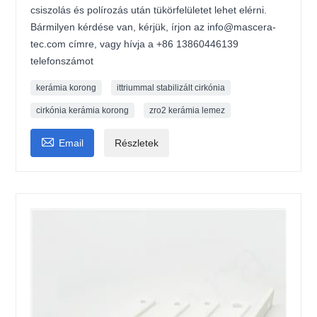
csiszolás és polírozás után tükörfelületet lehet elérni.
Bármilyen kérdése van, kérjük, írjon az info@mascera-
tec.com címre, vagy hívja a +86 13860446139
telefonszámot
kerámia korong
ittriummal stabilizált cirkónia
cirkónia kerámia korong
zro2 kerámia lemez

Email
Részletek