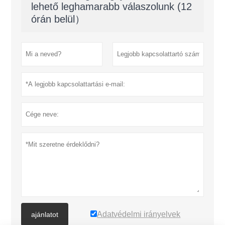
lehető leghamarabb válaszolunk (12
órán belül）
Adatvédelmi irányelvek
ajánlatot