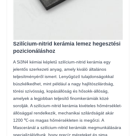
Szilícium-nitrid kerámia lemez hegesztési
pozicionáláshoz
A Si3N4 kémiai képletű szilícium-nitrid kerámia egy
jelentős szerkezeti anyag, amely kiváló általános
teljesítményéről ismert. Lenyűgöző tulajdonságokkal
büszkélkedhet, mint például a nagy hajlítószilárdság,
törési szívósság, kopásállóság és hősokk-állóság,
amelyek a legjobban teljesítő finomkerámiák közé
sorolják. A szilícium-nitrid kerámia kivételes hőmérséklet-
állósággal rendelkezik, mechanikai szilárdságát akár
1200 ℃-os magas hőmérsékleten is megőrzi. A
Masceránál a szilícium-nitrid kerámiák megmunkálására
specializálódtunk, hogy precíz méreteket és sima