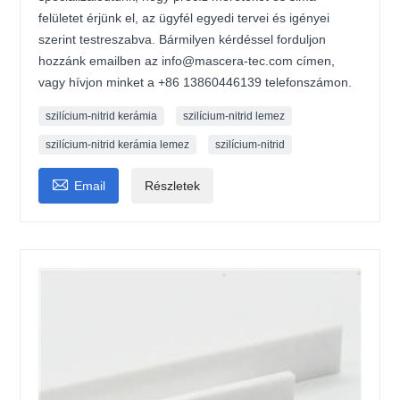
felületet érjünk el, az ügyfél egyedi tervei és igényei
szerint testreszabva. Bármilyen kérdéssel forduljon
hozzánk emailben az info@mascera-tec.com címen,
vagy hívjon minket a +86 13860446139 telefonszámon.
szilícium-nitrid kerámia
szilícium-nitrid lemez
szilícium-nitrid kerámia lemez
szilícium-nitrid

Email
Részletek